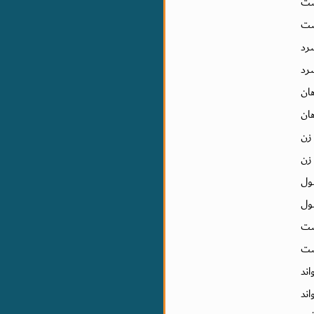
ت
ت
د
رد
ان
ان
زن
زن
ول
ل
ست
ت
ند
ند