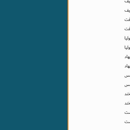
یف
ف
ت
ت
ا
ا
اد
اد
َس
س
ند
ند
ست
ت