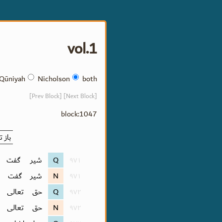
vol.1
Qūniyah
Nicholson
both
[Prev Block]
[Next Block]
block:1047
باز 
۹۷۱
Q
شیر گفت آ
۹۷۱
N
شیر گفت آ
۹۷۲
Q
حق تعالی ج
۹۷۲
N
حق تعالی ج