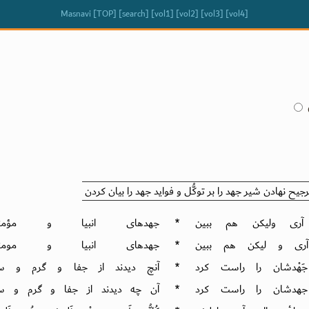
Masnavi
TOP
search
vol1
vol2
vol3
vol4
ترجیح نهادن شیر جهد را بر توکُّل و فواید جهد را بیان کردن
ری ولیکن هم ببین
*
جهدهای انبیا و مؤمنی
ری و لیکن هم ببین
*
جهدهای انبیا و مومنی
َهْدشان را راست کرد
*
آنچ دیدند از جفا و گرم و س
هدشان را راست کرد
*
آن چه دیدند از جفا و گرم و س