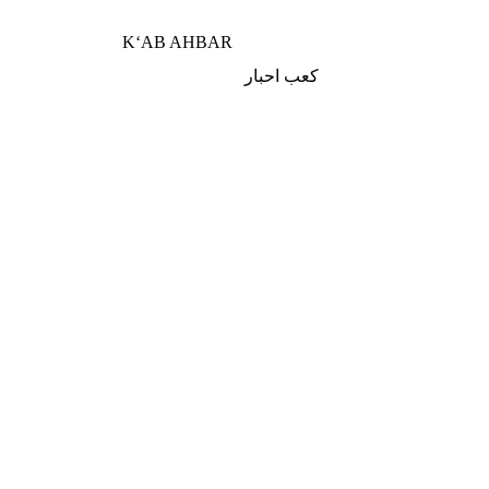
K‘AB AHBAR
كعب احبار